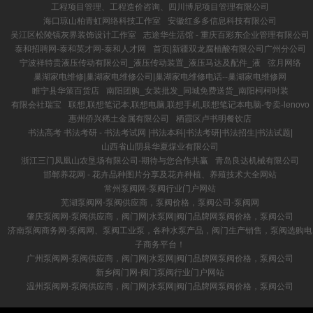
工程项目管理、工程造价咨询、四川博尼项目管理有限公司
海口琼山柏青虹网络科技工作室
安徽红多多信息科技有限公司
吴江区松陵镇灰界装饰设计工作室
志途华生活馆 - 重庆百彩东企业管理有限公司
泰和招聘网-泰和英才网-泰和人才网
首页|新疆双龙腐植酸有限公司广州分公司
宁波祥特贵液压传动有限公司_液压传动装置_液压马达及配件_液
弦月网络
巢湖家电维修|巢湖家电维修公司|巢湖家电维修电话--巢湖家电维修网
睢宁县华策百货店
南阳团购_女装批发_同城免费送货_南阳柯柯时装
有限会社瑞宝
联想,联想笔记本,联想电脑,联想手机,联想笔记本电脑-专卖-lenovo
惠州侨兴稀土金属有限公司
栖霞区卢书明餐饮店
书法高考 书法考研 - 书法考试网 |书法本科|书法考研|书法招生|书法试题|
山西省山阴县华夏煤业有限公司
浙江三门凤凰山农垦场有限公司-期待与您合作共赢
青岛良达机械有限公司
邯郸养花网 - 花卉品种图片分享及花卉种植、养殖技术大全网站
常州泵阀网-泵阀行业门户网站
芜湖泵阀网-泵阀供应商，泵阀价格，泵阀公司-泵阀网
肇庆泵阀网-泵阀供应商，阀门网|水泵网|阀门品牌网泵阀价格，泵阀公司
济南泵阀商务网-泵阀网、泵阀工业泵，各种水泵产品，阀门生产销售，泵阀选购电
子商务平台！
广州泵阀网-泵阀供应商，阀门网|水泵网|阀门品牌网泵阀价格，泵阀公司
新乡阀门网-阀门泵阀行业门户网站
温州泵阀网-泵阀供应商，阀门网|水泵网|阀门品牌网泵阀价格，泵阀公司