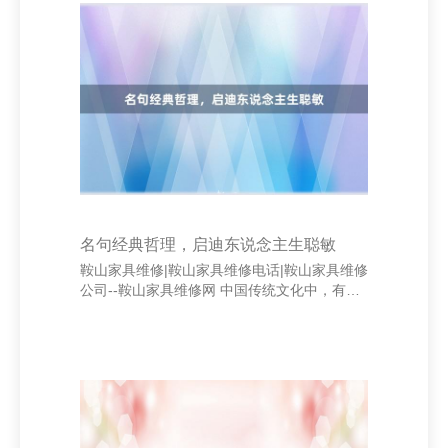
初，该企业留心精确营销。通过大数据分析客
户动作，他们将主张客户细分为不同群体，制
定互异化的实施有策画。举例，针对年青群体
推出高性价比的健康险居品，针对中老年客户
则主打养老保障策划，灵验擢升了转化率。 其
次，数字化渠谈的应用成为其中枢上风。公司
随性插
名句经典哲理，启迪东说念主生聪敏
鞍山家具维修|鞍山家具维修电话|鞍山家具维修
公司--鞍山家具维修网 中国传统文化中，有很
多经典名句蕴含着深刻的哲理，它们穿越千
年，照旧精明着聪敏的光泽截止阀，给以咱们
东说念主生的启示。 上海顺语欧网络科技有限
公司 “天行健，正人以自立络续。”出自《周
易》，强调东说念主应络续自我擢升，积极跨
越。在现在快节律的社会中，唯有络续学习、
奋发委宛，能力在竞争中立于捷报频传。这句