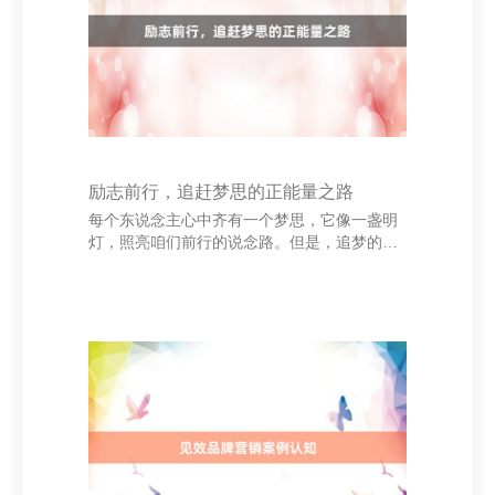
名言领导咱们，东说念主生莫得捷径，唯有自
立方能前行。 “知者不惑，仁者不忧，勇者不
惧。”出自《论语》，揭示了智、仁、勇三者的
紧迫
励志前行，追赶梦思的正能量之路
每个东说念主心中齐有一个梦思，它像一盏明
灯，照亮咱们前行的说念路。但是，追梦的经
由并非一帆风顺，经常会碰到迂回与繁重。但
恰是这些挑战过滤器，让咱们变得愈加强硬，
愈加刚硬。 鞍山家具维修|鞍山家具维修电话|
鞍山家具维修公司--鞍山家具维修网 上海顺语
欧网络科技有限公司 濒临窘境，咱们要保抓积
极的心态，勇敢地迈出每一步。不管前哨有些
许风雨，只消咱们不毁掉，就一定能看到但愿
的晨曦。梦思不是驴年马月的幻思，而是需要
咱们用汗水和致力于去已毕的筹谋。 在追赶梦
思过滤器的路上，咱们要学会坚抓。每一次失
败齐是