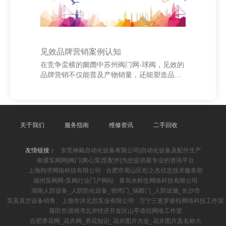
见效品牌营销案例认知
在竞争蛮横的阛阓中苏州阀门网-球阀，见效的
品牌营销不仅能普及产物销量，还能塑造品牌
形象，增强用户诚心度。比年来，好多品牌通
过翻新的营销战略脱颖而出，成为行业典范。
以“元气丛林”为例，它凭借“0糖0卡”的健康理念
赶紧占领阛阓。通过精确定位年青挥霍者，聚
会酬酢媒体进行实验营销，利用KOL（关节概
关于我们
服务指南
维修资讯
二手回收
念首脑）和短视频平台扩大影响力，见效打造
了“健康饮料”的品牌形象。同期，其包装预备
友情链接：
东莞神戴自动化设备有限公司|自动化设备及配件生产
簇新前锋，合适年青东说念主审好意思，进一
南通泵阀网|阀门|离心泵|泵配件|为您提供最专业的资讯平台
步增强了品牌诱惑力。 上海顺语欧网络科技有
上海驹求网络科技有限公司
合肥市蜀山区彤之杰信息技术服务部
限公司 另一个典型案例是“瑞幸咖啡”，它
福州泵阀网-泵阀行业门户网站
青岛水鲜生网络科技有限公司
湖南人防设备_人防防化设备_密闭门_隔断门_人防设施_长沙市
泵及真空设备销售、上饶市洋北思泵业有限公司
万宁三更罗俊钰网络科技工作室
莆田市湄洲湾北岸经济开发区山亭道锐网络工作室
合肥养花网_花卉网_养花知识_花卉图片大全_花卉图片及名称大